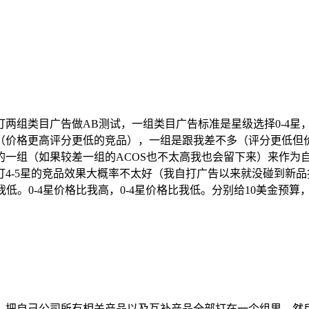
类目广告做AB测试，一组类目广告标准是星级选择0-4星，
（价格更高评分更低的竞品），一组是跟我差不多（评分更低但价
一组（如果较差一组的ACOS也不太高我也会留下来）来作为自
4-5星的竞品效果大概率不太好（我自打广告以来就没碰到新品
比我低。0-4星价格比我高，0-4星价格比我低。分别给10美金
把自己公司所有相关产品以及互补产品全部打在一个组里，然后