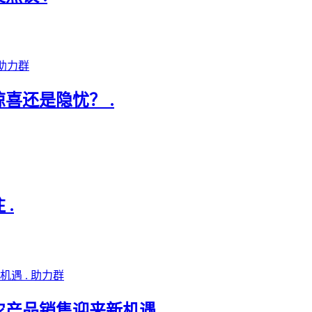
助力群
惊喜还是隐忧？ .
.
助力群
农产品销售迎来新机遇 .