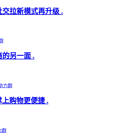
社交拉新模式再升级 .
群
的另一面 .
助力群
掌上购物更便捷 .
力群