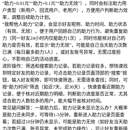
“助力+0.01元”“助力+0.1元”“助力无效”），同时会标注助力用
户类型（新用户、回流用户、老用户），方便用户判断助力效
率，调整后续助力计划。
“我帮他人助力”记录，会显示好友昵称、助力时间、助力状态
（有效、无效），便于用户回顾自己的助力行为，避免重复助
力（同一好友24小时内仅能助力1次），同时也能核对自己的
助力是否有效，若显示“助力无效”，可能是自己当天助力次数
已满（每日最多助力3人），或好友账号异常，无需过度担
心，不影响自己的活动进度。
进阶操作：筛选和搜索助力记录。若助力记录较多，想快速找
到特定好友的助力记录，可点击助力记录页面顶部的“搜索”按
钮，输入好友昵称，即可快速筛选，无需逐条查找；同时，可
按“助力时间”筛选（如近7天、近30天），快速查看近期助力
记录，便于核对近期助力明细，判断助力进度是否正常，尤其
适合助力人数较多的用户，能大幅节省核对时间。
常见疑问解答：一是助力后，助力记录未显示怎么办？大概率
是助力还未同步，可等待1-5分钟，重新进入助力记录页面查
看；若超过10分钟仍未显示，可能是助力无效（如好友当天助
力次数已满、账号异常、未完成助力操作），可让好友重新操