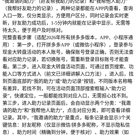
“我邀请的助力”（好友帮我助力的记录）和“我帮他人助力”
（我帮好友助力的记录），两种记录都能在APP内查看，查询
入口一致，仅分类显示，方便用户区分，同时记录会实时更
新，好友助力成功后，1-5分钟内就能在记录中显示，无需等
待太久，便于用户及时核对。
完整查看步骤（适配2026年所有拼多多版本，APP、小程序通
用）：第一步，打开拼多多APP（或微信小程序），登录参与
现金大转盘活动的本人账号，确保账号登录正确，否则无法查
看对应助力记录，若切换账号，需重新登录目标账号才能查
看。第二步，进入现金大转盘活动页面，可通过首页搜索、功
能入口等方式进入（前文已详细讲解入口方法），进入后，找
到页面底部的“我的助力”或“助力记录”按钮，不同版本名称略
有差异，若找不到，可在活动页面顶部搜索框输入“助力记
录”，快速定位，一般都能找到对应入口，无需担心找不到。
第三步，进入助力记录页面后，会自动显示两个分类：“我邀
请的助力”和“我帮他人助力”，点击对应分类，即可查看详细
记录。其中，“我邀请的助力”是重点，每条记录会显示3个关
键信息：好友昵称（仅显示微信/拼多多昵称，不显示隐私信
息）、助力时间（精确到分钟，便于核对）、助力效果（如