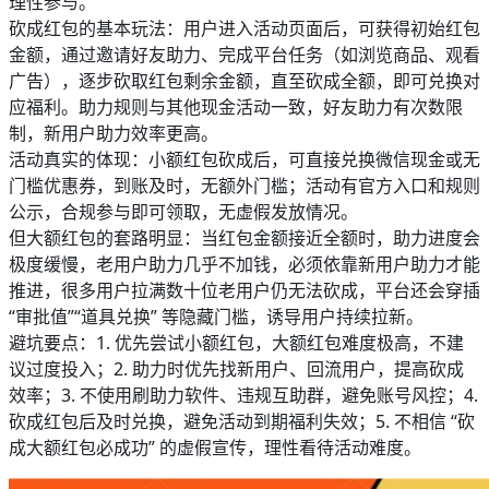
理性参与。
砍成红包的基本玩法：用户进入活动页面后，可获得初始红包
金额，通过邀请好友助力、完成平台任务（如浏览商品、观看
广告），逐步砍取红包剩余金额，直至砍成全额，即可兑换对
应福利。助力规则与其他现金活动一致，好友助力有次数限
制，新用户助力效率更高。
活动真实的体现：小额红包砍成后，可直接兑换微信现金或无
门槛优惠券，到账及时，无额外门槛；活动有官方入口和规则
公示，合规参与即可领取，无虚假发放情况。
但大额红包的套路明显：当红包金额接近全额时，助力进度会
极度缓慢，老用户助力几乎不加钱，必须依靠新用户助力才能
推进，很多用户拉满数十位老用户仍无法砍成，平台还会穿插
“审批值”“道具兑换” 等隐藏门槛，诱导用户持续拉新。
避坑要点：1. 优先尝试小额红包，大额红包难度极高，不建
议过度投入；2. 助力时优先找新用户、回流用户，提高砍成
效率；3. 不使用刷助力软件、违规互助群，避免账号风控；4.
砍成红包后及时兑换，避免活动到期福利失效；5. 不相信 “砍
成大额红包必成功” 的虚假宣传，理性看待活动难度。